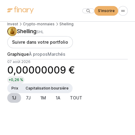
S'inscrire
Invest
Crypto-monnaies
Shelling
Shelling
SHL
Suivre dans votre portfolio
Graphique
À propos
Marchés
07 août 2026
0,00000009 €
+0,26 %
Prix
Capitalisation boursière
1J
7J
1M
1A
TOUT