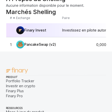
Aucune information disponible pour le moment.
Marchés Shelling
#
Exchange
Paire
Finary Invest
Investissez en pilote automat
PancakeSwap (v2)
1
0,00000
PRODUIT
Portfolio Tracker
Investir en crypto
Finary Plus
Finary Pro
RESSOURCES
Mises à jour du produit