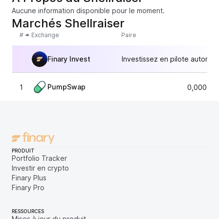
Aucune information disponible pour le moment.
Marchés Shellraiser
#
Exchange
Paire
Finary Invest
Investissez en pilote automat
PumpSwap
1
0,000008
PRODUIT
Portfolio Tracker
Investir en crypto
Finary Plus
Finary Pro
RESSOURCES
Mises à jour du produit