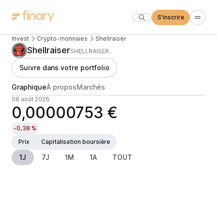
S'inscrire
Invest
Crypto-monnaies
Shellraiser
Shellraiser
SHELLRAISER
Suivre dans votre portfolio
Graphique
À propos
Marchés
08 août 2026
0,00000753 €
-0,38 %
Prix
Capitalisation boursière
1J
7J
1M
1A
TOUT