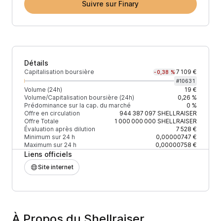
Suivre sur Finary
Détails
Capitalisation boursière
7 109 €
-0,38 %
#
10631
Volume (24h)
19 €
Volume/Capitalisation boursière (24h)
0,26 %
Prédominance sur la cap. du marché
0 %
Offre en circulation
944 387 097
SHELLRAISER
Offre Totale
1 000 000 000
SHELLRAISER
Évaluation après dilution
7 528 €
Minimum sur 24 h
0,00000747 €
Maximum sur 24 h
0,00000758 €
Liens officiels
Site internet
À Propos du Shellraiser