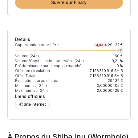
Suivre sur Finary
Détails
Capitalisation boursière
29 132 €
-4,83 %
#
Volume (24h)
60 €
Volume/Capitalisation boursière (24h)
0,21 %
Prédominance sur la cap. du marché
0 %
Offre en circulation
7 126 510 916
SHIB
Offre Totale
7 126 510 916
SHIB
Évaluation après dilution
29 132 €
Minimum sur 24 h
0,00000405 €
Maximum sur 24 h
0,00000429 €
Liens officiels
Site internet
À Propos du Shiba Inu (Wormhole)