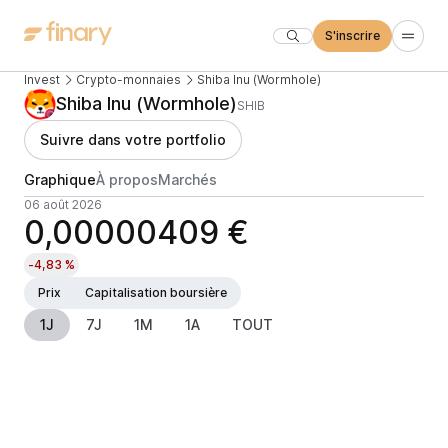
S'inscrire
Invest
Crypto-monnaies
Shiba Inu (Wormhole)
Shiba Inu (Wormhole)
SHIB
Suivre dans votre portfolio
Graphique
À propos
Marchés
06 août 2026
0,00000409 €
-4,83 %
Prix
Capitalisation boursière
1J
7J
1M
1A
TOUT