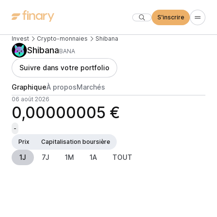
S'inscrire
Invest
Crypto-monnaies
Shibana
Shibana
BANA
Suivre dans votre portfolio
Graphique
À propos
Marchés
06 août 2026
0,00000005 €
-
Prix
Capitalisation boursière
1J
7J
1M
1A
TOUT