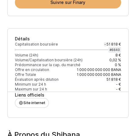
Suivre sur Finary
Détails
Capitalisation boursière
51 818 €
-
#
6640
Volume (24h)
8 €
Volume/Capitalisation boursière (24h)
0,02 %
Prédominance sur la cap. du marché
0 %
Offre en circulation
1 000 000 000 000
BANA
Offre Totale
1 000 000 000 000
BANA
Évaluation après dilution
51 818 €
Minimum sur 24 h
- €
Maximum sur 24 h
- €
Liens officiels
Site internet
À Propos du Shibana