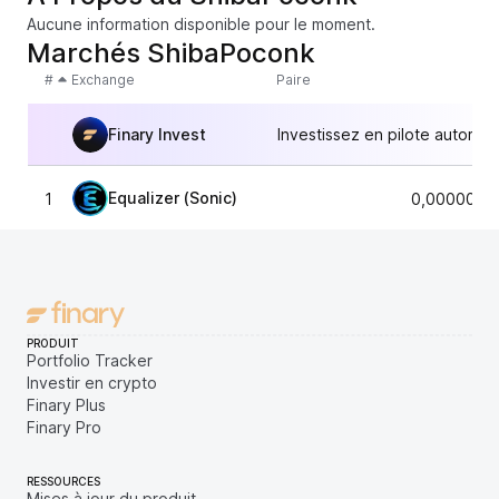
Aucune information disponible pour le moment.
Marchés ShibaPoconk
#
Exchange
Paire
Finary Invest
Investissez en pilote automat
Equalizer (Sonic)
1
0,0000000
PRODUIT
Portfolio Tracker
Investir en crypto
Finary Plus
Finary Pro
RESSOURCES
Mises à jour du produit