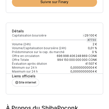
Suivre sur Finary
Détails
Capitalisation boursière
29 100 €
-
#
7730
Volume (24h)
2 €
Volume/Capitalisation boursière (24h)
0,01 %
Prédominance sur la cap. du marché
0 %
Offre en circulation
696 998 406 248 869
CONK
Offre Totale
994 150 000 000 000
CONK
Évaluation après dilution
41 507 €
Minimum sur 24 h
0,00000000004 €
Maximum sur 24 h
0,00000000004 €
Liens officiels
Site internet
À Propos du ShibaPoconk