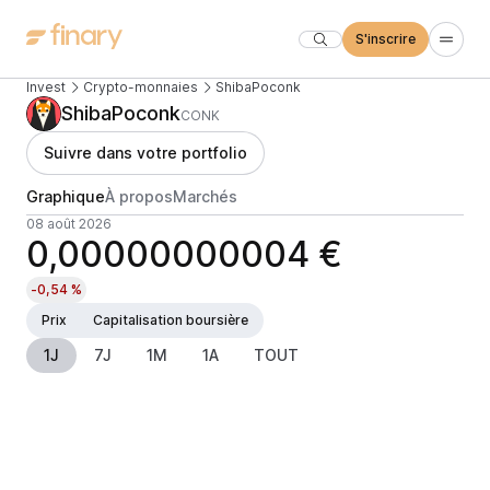
S'inscrire
Invest
Crypto-monnaies
ShibaPoconk
ShibaPoconk
CONK
Suivre dans votre portfolio
Graphique
À propos
Marchés
08 août 2026
0,00000000004 €
-0,54 %
Prix
Capitalisation boursière
1J
7J
1M
1A
TOUT