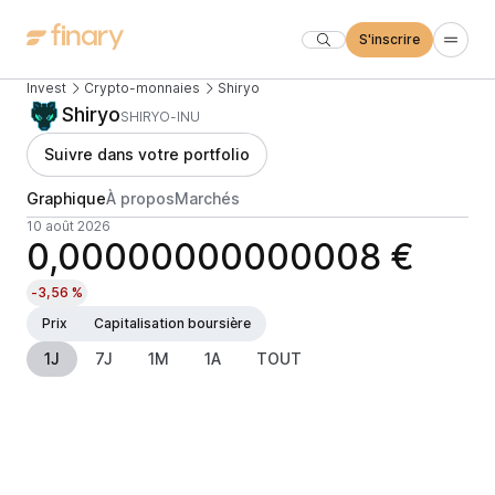
S'inscrire
Invest
Crypto-monnaies
Shiryo
Shiryo
SHIRYO-INU
Suivre dans votre portfolio
Graphique
À propos
Marchés
10 août 2026
0,00000000000008 €
-3,56 %
Prix
Capitalisation boursière
1J
7J
1M
1A
TOUT