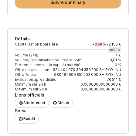
Suivre sur Finary
Détails
Capitalisation boursière
72 156 €
-3,56 %
#
6093
Volume (24h)
4 €
Volume/Capitalisation boursière (24h)
0,01 %
Prédominance sur la cap. du marché
0 %
Offre en circulation
924 404 970 394 353 200
SHIRYO-INU
Offre Totale
980 191 996 851 203 000
SHIRYO-INU
Évaluation après dilution
76 511 €
Minimum sur 24 h
0,00000000000008 €
Maximum sur 24 h
0,00000000000008 €
Liens officiels
Site internet
Github
Social
Reddit