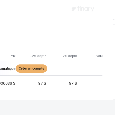
Prix
+2% depth
-2% depth
Volume (24h
tomatique
Créer un compte
000036 $
97 $
97 $
9 