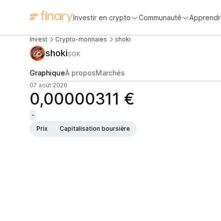
Investir en crypto
Communauté
Apprendr
Invest
Crypto-monnaies
shoki
shoki
SOK
Graphique
À propos
Marchés
07 août 2026
0,00000311 €
-
Prix
Capitalisation boursière