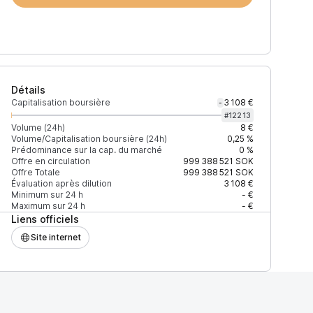
Détails
Capitalisation boursière
3 108 €
-
#
12213
Volume (24h)
8 €
Volume/Capitalisation boursière (24h)
0,25 %
Prédominance sur la cap. du marché
0 %
)
% du volume
Confiance
Mis à jour
Offre en circulation
999 388 521
SOK
Offre Totale
999 388 521
SOK
Évaluation après dilution
3 108 €
Minimum sur 24 h
- €
Maximum sur 24 h
- €
Liens officiels
$
100 %
Récemment
ÉLEVÉE
Site internet