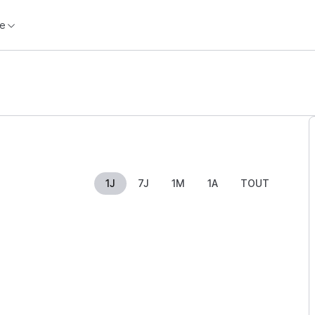
e
1J
7J
1M
1A
TOUT