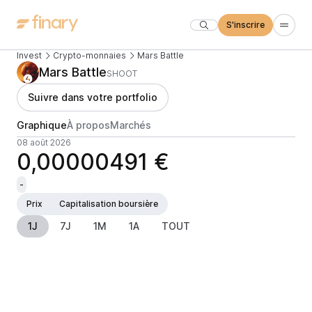
S'inscrire
Invest
Crypto-monnaies
Mars Battle
Mars Battle
SHOOT
Suivre dans votre portfolio
Graphique
À propos
Marchés
08 août 2026
0,00000491 €
-
Prix
Capitalisation boursière
1J
7J
1M
1A
TOUT