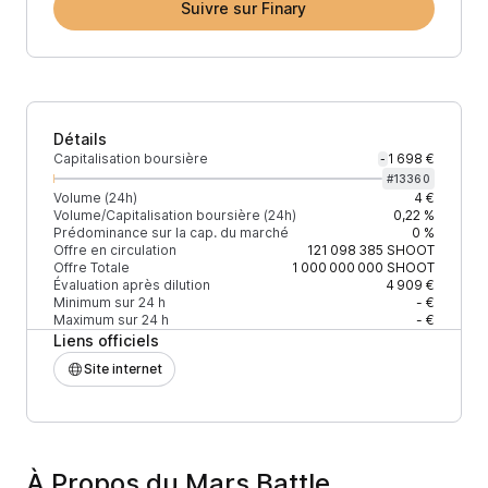
Suivre sur Finary
Détails
Capitalisation boursière
1 698 €
-
#
13360
Volume (24h)
4 €
Volume/Capitalisation boursière (24h)
0,22 %
Prédominance sur la cap. du marché
0 %
Offre en circulation
121 098 385
SHOOT
Offre Totale
1 000 000 000
SHOOT
Évaluation après dilution
4 909 €
Minimum sur 24 h
- €
Maximum sur 24 h
- €
Liens officiels
Site internet
À Propos du Mars Battle