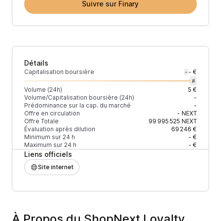
Suivre sur Finary
Détails
Capitalisation boursière
- €
-
#
Volume (24h)
5 €
Volume/Capitalisation boursière (24h)
-
Prédominance sur la cap. du marché
-
Offre en circulation
-
NEXT
Offre Totale
99 995 525
NEXT
Évaluation après dilution
69 246 €
Minimum sur 24 h
- €
Maximum sur 24 h
- €
Liens officiels
Site internet
À Propos du ShopNext Loyalty