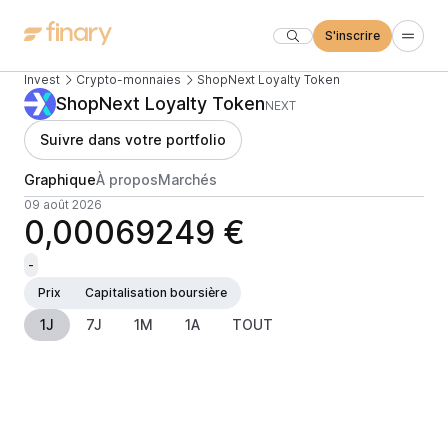
S'inscrire
Invest
Crypto-monnaies
ShopNext Loyalty Token
ShopNext Loyalty Token
NEXT
Suivre dans votre portfolio
Graphique
À propos
Marchés
09 août 2026
0,00069249 €
-
Prix
Capitalisation boursière
1J
7J
1M
1A
TOUT