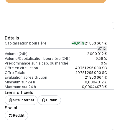
Détails
Capitalisation boursière
21 853 664 €
+0,91 %
#
712
Volume (24h)
2 090 012 €
Volume/Capitalisation boursière (24h)
9,56 %
Prédominance sur la cap. du marché
0 %
)
% du volume
Confiance
Mis à jour
Offre en circulation
49 751 295 000
SC
Offre Totale
49 751 295 000
SC
Évaluation après dilution
21 853 664 €
Minimum sur 24 h
0,0004312 €
Maximum sur 24 h
0,00044073 €
Liens officiels
$
78,04 %
Récemment
ÉLEVÉE
Site internet
Github
Social
$
10,57 %
Récemment
ÉLEVÉE
Reddit
$
2,38 %
Récemment
ÉLEVÉE