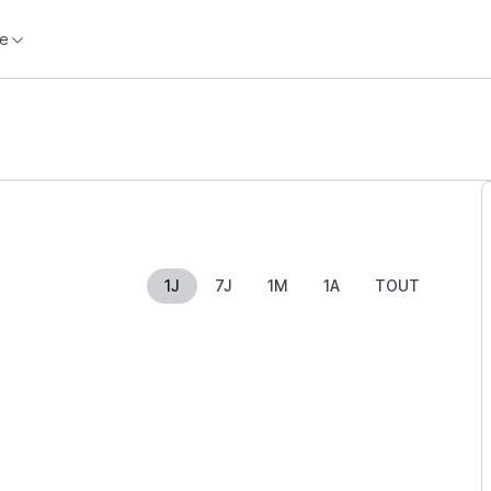
e
1J
7J
1M
1A
TOUT