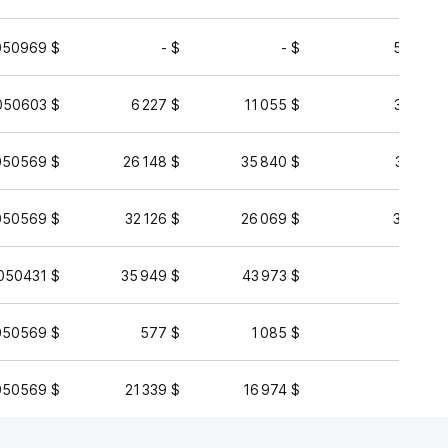
050969 $
- $
- $
54 474 
050603 $
6 227 $
11 055 $
37 258 
050569 $
26 148 $
35 840 $
36 156 
050569 $
32 126 $
26 069 $
34 669 
050431 $
35 949 $
43 973 $
9 076 
050569 $
577 $
1 085 $
8 207 
050569 $
21 339 $
16 974 $
7 878 