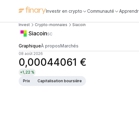
Investir en crypto
Communauté
Apprendr
Invest
Crypto-monnaies
Siacoin
Siacoin
SC
Graphique
À propos
Marchés
08 août 2026
0,00044061 €
+1,22 %
Prix
Capitalisation boursière