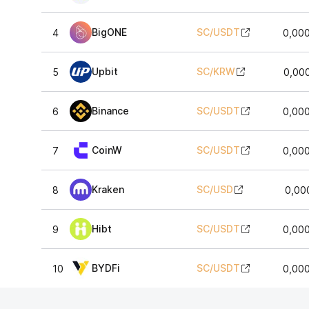
BigONE
SC
/
USDT
4
0,00
Upbit
SC
/
KRW
5
0,00
Binance
SC
/
USDT
6
0,00
CoinW
SC
/
USDT
7
0,00
Kraken
SC
/
USD
8
0,00
Hibt
SC
/
USDT
9
0,00
BYDFi
SC
/
USDT
10
0,00