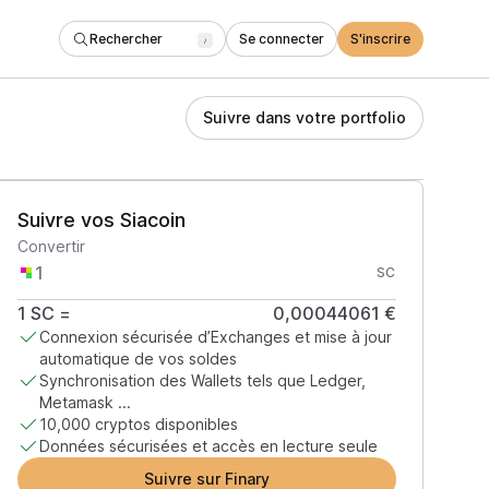
Rechercher
Se connecter
S'inscrire
/
Suivre dans votre portfolio
Suivre vos Siacoin
Convertir
SC
1
SC
=
0,00044061 €
Connexion sécurisée d’Exchanges et mise à jour
automatique de vos soldes
Synchronisation des Wallets tels que Ledger,
Metamask ...
10,000 cryptos disponibles
Données sécurisées et accès en lecture seule
Suivre sur Finary