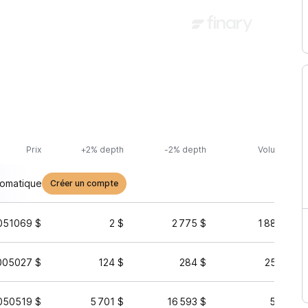
Prix
+2% depth
-2% depth
Volume (24h
tomatique
Créer un compte
051069 $
2 $
2 775 $
1 885 583 
005027 $
124 $
284 $
255 390 
050519 $
5 701 $
16 593 $
57 467 