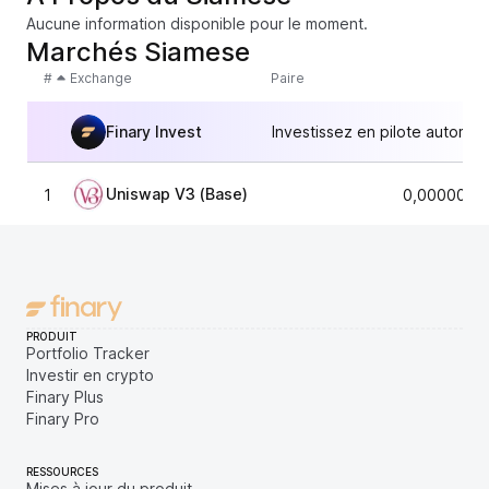
Aucune information disponible pour le moment.
Marchés Siamese
#
Exchange
Paire
Finary Invest
Investissez en pilote automat
Uniswap V3 (Base)
1
0,0000000
PRODUIT
Portfolio Tracker
Investir en crypto
Finary Plus
Finary Pro
RESSOURCES
Mises à jour du produit