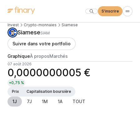
S'inscrire
Invest
Crypto-monnaies
Siamese
Siamese
SIAM
Suivre dans votre portfolio
Graphique
À propos
Marchés
07 août 2026
0,0000000005 €
+0,75 %
Prix
Capitalisation boursière
1J
7J
1M
1A
TOUT