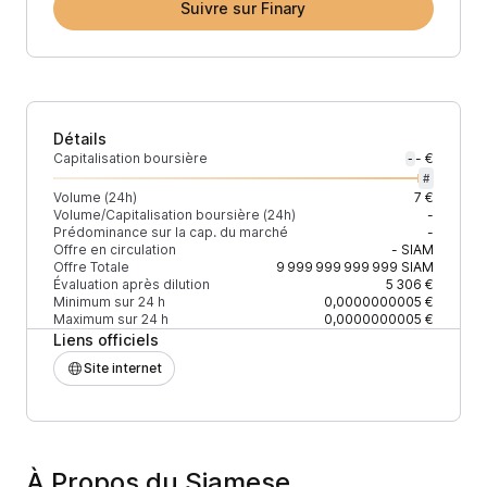
Suivre sur Finary
Détails
Capitalisation boursière
- €
-
#
Volume (24h)
7 €
Volume/Capitalisation boursière (24h)
-
Prédominance sur la cap. du marché
-
Offre en circulation
-
SIAM
Offre Totale
9 999 999 999 999
SIAM
Évaluation après dilution
5 306 €
Minimum sur 24 h
0,0000000005 €
Maximum sur 24 h
0,0000000005 €
Liens officiels
Site internet
À Propos du Siamese