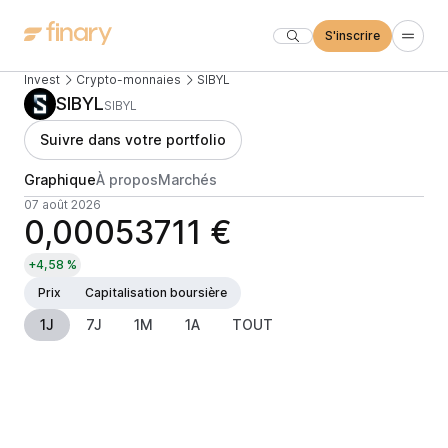
S'inscrire
Invest
Crypto-monnaies
SIBYL
SIBYL
SIBYL
Suivre dans votre portfolio
Graphique
À propos
Marchés
07 août 2026
0,00053711 €
+4,58 %
Prix
Capitalisation boursière
1J
7J
1M
1A
TOUT