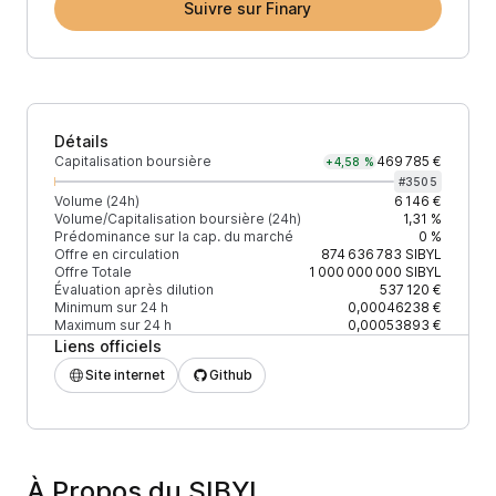
Suivre sur Finary
Détails
Capitalisation boursière
469 785 €
+4,58 %
#
3505
Volume (24h)
6 146 €
Volume/Capitalisation boursière (24h)
1,31 %
Prédominance sur la cap. du marché
0 %
Offre en circulation
874 636 783
SIBYL
Offre Totale
1 000 000 000
SIBYL
Évaluation après dilution
537 120 €
Minimum sur 24 h
0,00046238 €
Maximum sur 24 h
0,00053893 €
Liens officiels
Site internet
Github
À Propos du SIBYL