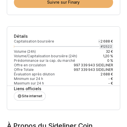
Suivre sur Finary
Détails
Capitalisation boursière
2 688 €
-
#
12522
Volume (24h)
32 €
Volume/Capitalisation boursière (24h)
1,20 %
Prédominance sur la cap. du marché
0 %
Offre en circulation
997 339 943
SIDELINER
Offre Totale
997 339 943
SIDELINER
Évaluation après dilution
2 688 €
Minimum sur 24 h
- €
Maximum sur 24 h
- €
Liens officiels
Site internet
À Propos du Sideliner Coin