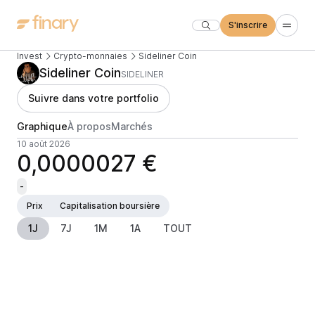
S'inscrire
Invest
Crypto-monnaies
Sideliner Coin
Sideliner Coin
SIDELINER
Suivre dans votre portfolio
Graphique
À propos
Marchés
10 août 2026
0,0000027 €
-
Prix
Capitalisation boursière
1J
7J
1M
1A
TOUT