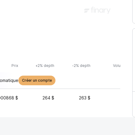
Prix
+2% depth
-2% depth
Volume (24h
tomatique
Créer un compte
000868 $
264 $
263 $
4 