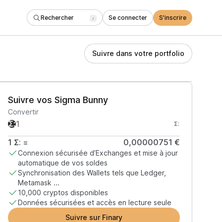
Rechercher
Se connecter
S'inscrire
/
Suivre dans votre portfolio
Suivre vos Sigma Bunny
Convertir
Σ:
1
Σ:
=
0,00000751 €
Connexion sécurisée d’Exchanges et mise à jour
automatique de vos soldes
Synchronisation des Wallets tels que Ledger,
Metamask ...
10,000 cryptos disponibles
Données sécurisées et accès en lecture seule
Suivre sur Finary