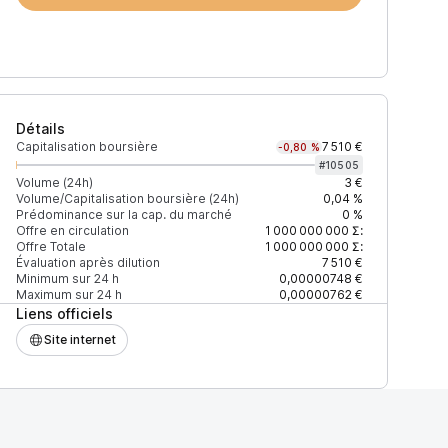
Détails
Capitalisation boursière
7 510 €
-0,80 %
#
10505
Volume (24h)
3 €
Volume/Capitalisation boursière (24h)
0,04 %
Prédominance sur la cap. du marché
0 %
)
% du volume
Confiance
Mis à jour
Offre en circulation
1 000 000 000
Σ:
Offre Totale
1 000 000 000
Σ:
Évaluation après dilution
7 510 €
Minimum sur 24 h
0,00000748 €
Maximum sur 24 h
0,00000762 €
Liens officiels
$
100 %
Récemment
ÉLEVÉE
Site internet