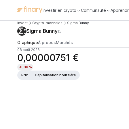
Investir en crypto
Communauté
Apprendr
Invest
Crypto-monnaies
Sigma Bunny
Sigma Bunny
Σ:
Graphique
À propos
Marchés
08 août 2026
0,00000751 €
-0,80 %
Prix
Capitalisation boursière