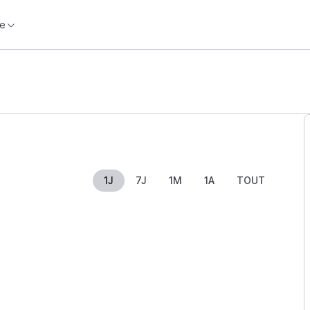
e
1J
7J
1M
1A
TOUT