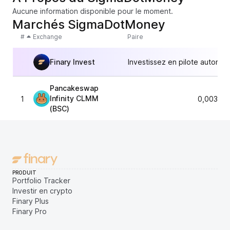
Aucune information disponible pour le moment.
Marchés SigmaDotMoney
#
Exchange
Paire
Finary Invest
Investissez en pilote automat
Pancakeswap
Infinity CLMM
1
0,00325
(BSC)
PRODUIT
Portfolio Tracker
Investir en crypto
Finary Plus
Finary Pro