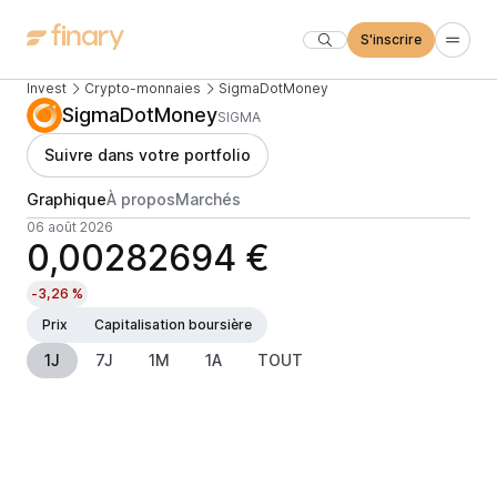
S'inscrire
Invest
Crypto-monnaies
SigmaDotMoney
SigmaDotMoney
SIGMA
Suivre dans votre portfolio
Graphique
À propos
Marchés
06 août 2026
0,00282694 €
-3,26 %
Prix
Capitalisation boursière
1J
7J
1M
1A
TOUT