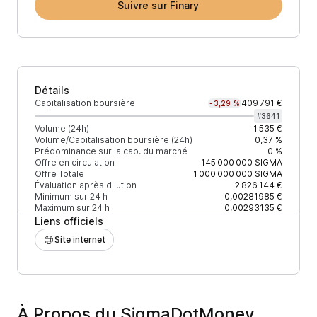
Suivre sur Finary
Détails
Capitalisation boursière
409 791 €
-3,29 %
#
3641
Volume (24h)
1 535 €
Volume/Capitalisation boursière (24h)
0,37 %
Prédominance sur la cap. du marché
0 %
Offre en circulation
145 000 000
SIGMA
Offre Totale
1 000 000 000
SIGMA
Évaluation après dilution
2 826 144 €
Minimum sur 24 h
0,00281985 €
Maximum sur 24 h
0,00293135 €
Liens officiels
Site internet
À Propos du SigmaDotMoney