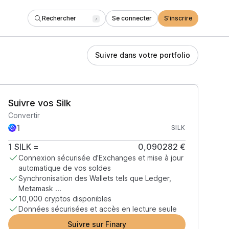
Rechercher
Se connecter
S'inscrire
/
Suivre dans votre portfolio
Suivre vos Silk
Convertir
SILK
1
SILK
=
0,090282 €
Connexion sécurisée d’Exchanges et mise à jour
automatique de vos soldes
Synchronisation des Wallets tels que Ledger,
Metamask ...
10,000 cryptos disponibles
Données sécurisées et accès en lecture seule
Suivre sur Finary