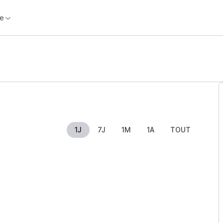
e
1J
7J
1M
1A
TOUT