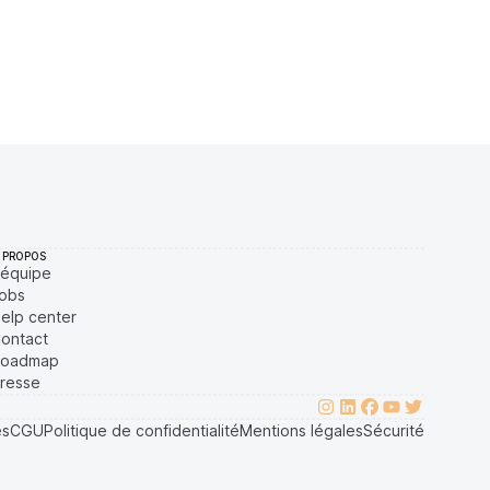
$
1,11 %
Récemment
ÉLEVÉE
$
0,49 %
Récemment
ÉLEVÉE
 PROPOS
'équipe
obs
elp center
ontact
oadmap
resse
es
CGU
Politique de confidentialité
Mentions légales
Sécurité