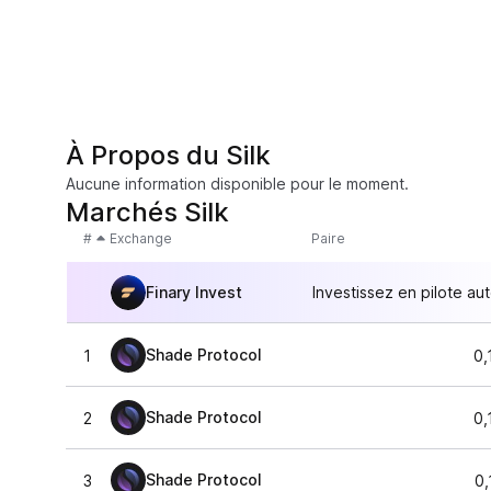
À Propos du Silk
Aucune information disponible pour le moment.
Marchés Silk
#
Exchange
Paire
Finary Invest
Investissez en pilote au
Shade Protocol
1
0,
Shade Protocol
2
0,
Shade Protocol
3
0,