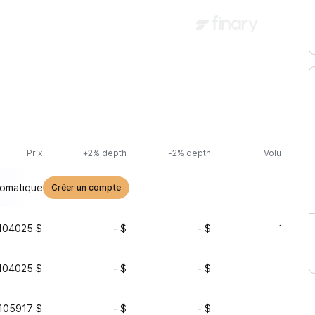
Prix
+2% depth
-2% depth
Volume (24h
tomatique
Créer un compte
104025 $
- $
- $
13 938 
104025 $
- $
- $
2 021 
105917 $
- $
- $
247 