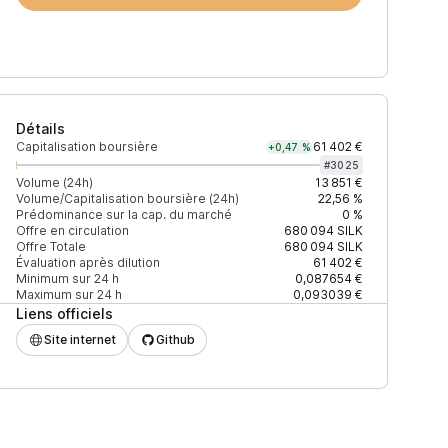
Détails
Capitalisation boursière
61 402 €
+0,47 %
#
3025
Volume (24h)
13 851 €
Volume/Capitalisation boursière (24h)
22,56 %
Prédominance sur la cap. du marché
0 %
)
% du volume
Confiance
Mis à jour
Offre en circulation
680 094
SILK
Offre Totale
680 094
SILK
Évaluation après dilution
61 402 €
Minimum sur 24 h
0,087654 €
Maximum sur 24 h
0,093039 €
Liens officiels
$
87,33 %
Récemment
ÉLEVÉE
Site internet
Github
$
12,67 %
Récemment
ÉLEVÉE
$
1,55 %
Récemment
ÉLEVÉE