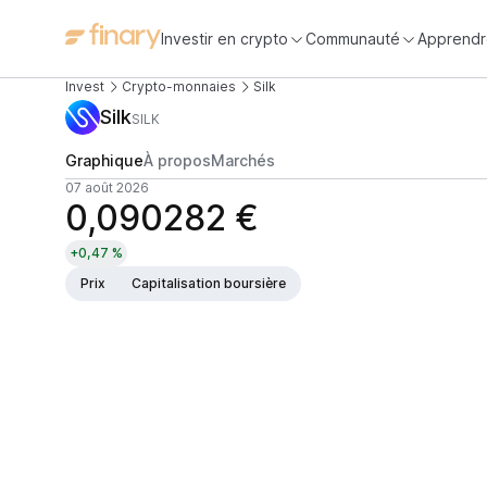
Investir en crypto
Communauté
Apprendr
Invest
Crypto-monnaies
Silk
Silk
SILK
Graphique
À propos
Marchés
07 août 2026
0,090282 €
+0,47 %
Prix
Capitalisation boursière