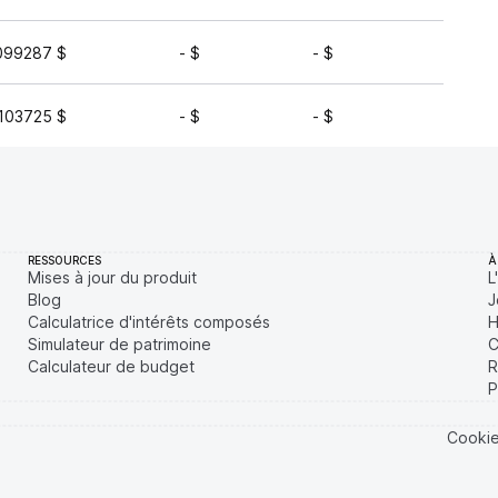
099287 $
- $
- $
177 
103725 $
- $
- $
79 
RESSOURCES
À
Mises à jour du produit
L
Blog
J
Calculatrice d'intérêts composés
H
Simulateur de patrimoine
C
Calculateur de budget
R
P
Cooki