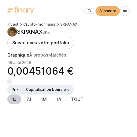
S'inscrire
Invest
Crypto-monnaies
SKPANAX
SKPANAX
SKX
Suivre dans votre portfolio
Graphique
À propos
Marchés
06 août 2026
0,00451064 €
-
Prix
Capitalisation boursière
1J
7J
1M
1A
TOUT