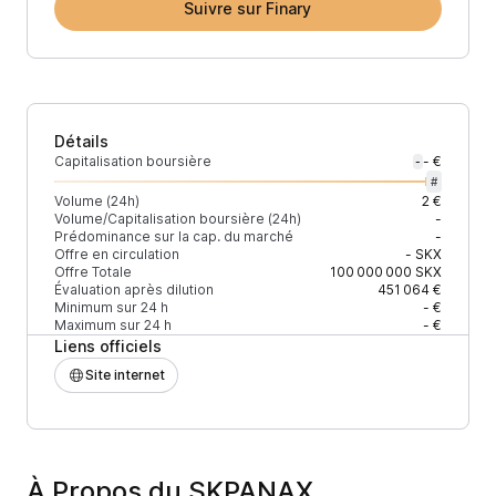
Suivre sur Finary
Détails
Capitalisation boursière
- €
-
#
Volume (24h)
2 €
Volume/Capitalisation boursière (24h)
-
Prédominance sur la cap. du marché
-
Offre en circulation
-
SKX
Offre Totale
100 000 000
SKX
Évaluation après dilution
451 064 €
Minimum sur 24 h
- €
Maximum sur 24 h
- €
Liens officiels
Site internet
À Propos du SKPANAX