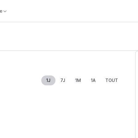
e
1J
7J
1M
1A
TOUT