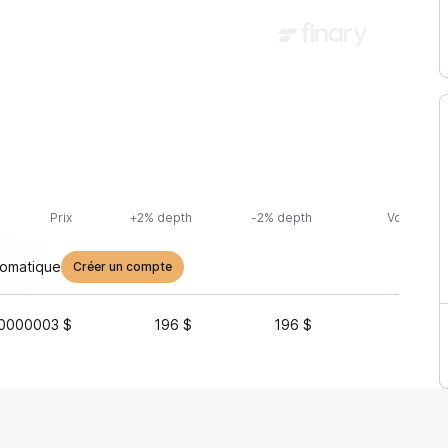
Prix
+2% depth
-2% depth
Volume (2
tomatique
Créer un compte
0000003 $
196 $
196 $
31 83