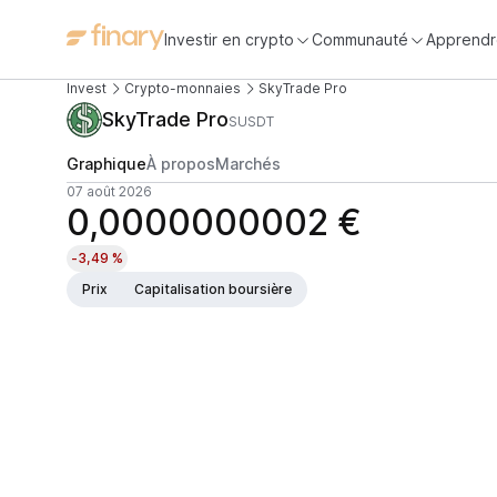
Investir en crypto
Communauté
Apprendr
Invest
Crypto-monnaies
SkyTrade Pro
SkyTrade Pro
SUSDT
Graphique
À propos
Marchés
07 août 2026
0,0000000002 €
-3,49 %
Prix
Capitalisation boursière