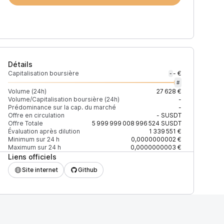
Détails
Capitalisation boursière
- €
-
#
Volume (24h)
27 628 €
Volume/Capitalisation boursière (24h)
-
Prédominance sur la cap. du marché
-
4h)
% du volume
Confiance
Mis à jour
Offre en circulation
-
SUSDT
Offre Totale
5 999 999 008 996 524
SUSDT
Évaluation après dilution
1 339 551 €
Minimum sur 24 h
0,0000000002 €
Maximum sur 24 h
0,0000000003 €
Liens officiels
4 $
100 %
Récemment
ÉLEVÉE
Site internet
Github