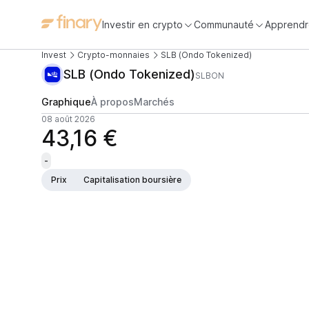
Investir en crypto
Communauté
Apprendr
Invest
Crypto-monnaies
SLB (Ondo Tokenized)
SLB (Ondo Tokenized)
SLBON
Graphique
À propos
Marchés
08 août 2026
43,16 €
-
Prix
Capitalisation boursière