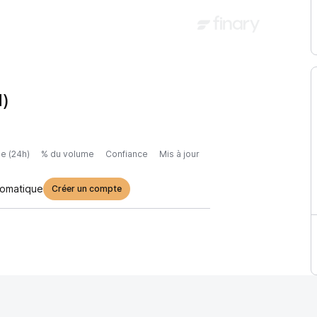
d)
e (24h)
% du volume
Confiance
Mis à jour
tomatique
Créer un compte