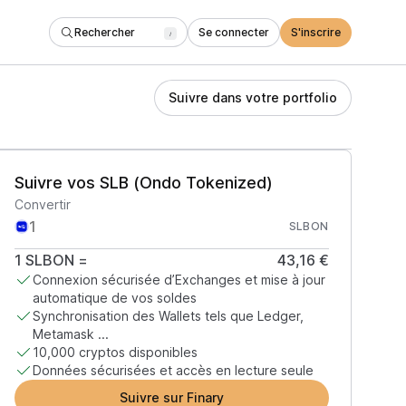
Rechercher
Se connecter
S'inscrire
/
Suivre dans votre portfolio
Suivre vos SLB (Ondo Tokenized)
Convertir
SLBON
1
SLBON
=
43,16 €
Connexion sécurisée d’Exchanges et mise à jour
automatique de vos soldes
Synchronisation des Wallets tels que Ledger,
Metamask ...
10,000 cryptos disponibles
Données sécurisées et accès en lecture seule
Suivre sur Finary