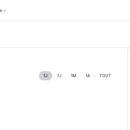
e
1J
7J
1M
1A
TOUT