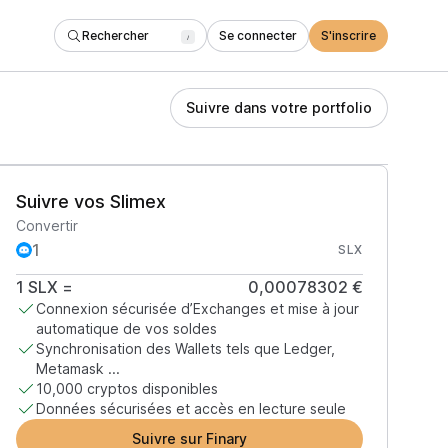
Rechercher
Se connecter
S'inscrire
/
Suivre dans votre portfolio
Suivre vos Slimex
Convertir
SLX
1
SLX
=
0,00078302 €
Connexion sécurisée d’Exchanges et mise à jour
automatique de vos soldes
Synchronisation des Wallets tels que Ledger,
Metamask ...
10,000 cryptos disponibles
Données sécurisées et accès en lecture seule
Suivre sur Finary