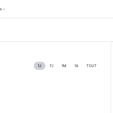
e
1J
7J
1M
1A
TOUT