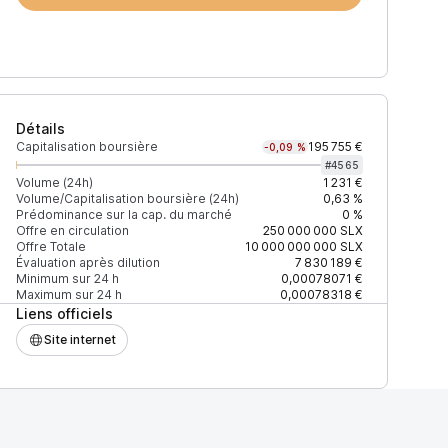
Détails
Capitalisation boursière
195 755 €
-0,09 %
#
4565
Volume (24h)
1 231 €
Volume/Capitalisation boursière (24h)
0,63 %
Prédominance sur la cap. du marché
0 %
)
% du volume
Confiance
Mis à jour
Offre en circulation
250 000 000
SLX
Offre Totale
10 000 000 000
SLX
Évaluation après dilution
7 830 189 €
Minimum sur 24 h
0,00078071 €
Maximum sur 24 h
0,00078318 €
Liens officiels
$
100 %
Récemment
ÉLEVÉE
Site internet