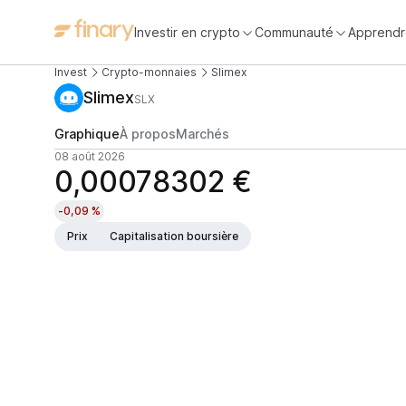
Investir en crypto
Communauté
Apprendr
Invest
Crypto-monnaies
Slimex
Slimex
SLX
Graphique
À propos
Marchés
08 août 2026
0,00078302 €
-0,09 %
Prix
Capitalisation boursière