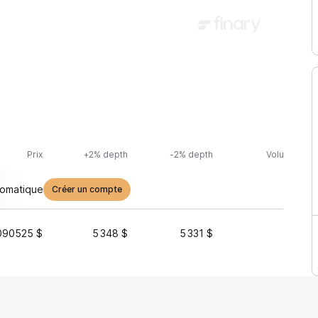
Prix
+2% depth
-2% depth
Volume (24h
tomatique
Créer un compte
090525 $
5 348 $
5 331 $
1 423 