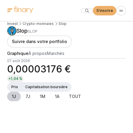
S'inscrire
Invest
Crypto-monnaies
Slop
Slop
SLOP
Suivre dans votre portfolio
Graphique
À propos
Marchés
07 août 2026
0,00003176 €
+1,04 %
Prix
Capitalisation boursière
1J
7J
1M
1A
TOUT