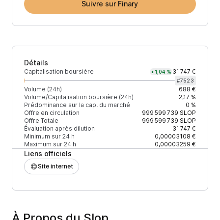
Suivre sur Finary
Détails
Capitalisation boursière
31 747 €
+1,04 %
#
7523
Volume (24h)
688 €
Volume/Capitalisation boursière (24h)
2,17 %
Prédominance sur la cap. du marché
0 %
Offre en circulation
999 599 739
SLOP
Offre Totale
999 599 739
SLOP
Évaluation après dilution
31 747 €
Minimum sur 24 h
0,00003108 €
Maximum sur 24 h
0,00003259 €
Liens officiels
Site internet
À Propos du Slop