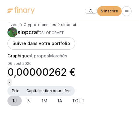
S'inscrire
Invest
Crypto-monnaies
slopcraft
slopcraft
SLOPCRAFT
Suivre dans votre portfolio
Graphique
À propos
Marchés
06 août 2026
0,00000262 €
-
Prix
Capitalisation boursière
1J
7J
1M
1A
TOUT