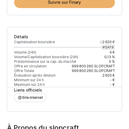
Suivre sur Finary
Détails
Capitalisation boursière
2 620 €
-
#
12478
Volume (24h)
4 €
Volume/Capitalisation boursière (24h)
0,13 %
Prédominance sur la cap. du marché
0 %
Offre en circulation
999 800 260
SLOPCRAFT
Offre Totale
999 800 260
SLOPCRAFT
Évaluation après dilution
2 620 €
Minimum sur 24 h
- €
Maximum sur 24 h
- €
Liens officiels
Site internet
À Propos du slopcraft