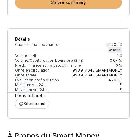
Suivre sur Finary
Détails
Capitalisation boursière
4 209 €
-
#
11680
Volume (24h)
1 €
Volume/Capitalisation boursière (24h)
0,04 %
Prédominance sur la cap. du marché
0 %
Offre en circulation
998 917 643
SMARTMONEY
Offre Totale
998 917 643
SMARTMONEY
Évaluation après dilution
4 209 €
Minimum sur 24 h
- €
Maximum sur 24 h
- €
Liens officiels
Site internet
À Propos du Smart Money