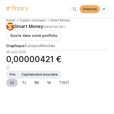
S'inscrire
Invest
Crypto-monnaies
Smart Money
Smart Money
SMARTMONEY
Suivre dans votre portfolio
Graphique
À propos
Marchés
09 août 2026
0,00000421 €
-
Prix
Capitalisation boursière
1J
7J
1M
1A
TOUT