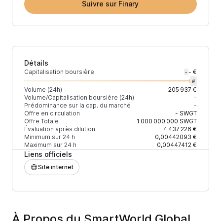
Suivre sur Finary
Détails
Capitalisation boursière
- €
-
#
Volume (24h)
205 937 €
Volume/Capitalisation boursière (24h)
-
Prédominance sur la cap. du marché
-
Offre en circulation
-
SWGT
Offre Totale
1 000 000 000
SWGT
Évaluation après dilution
4 437 226 €
Minimum sur 24 h
0,00442093 €
Maximum sur 24 h
0,00447412 €
Liens officiels
Site internet
À Propos du SmartWorld Global