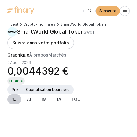
S'inscrire
Invest
Crypto-monnaies
SmartWorld Global Token
SmartWorld Global Token
SWGT
Suivre dans votre portfolio
Graphique
À propos
Marchés
07 août 2026
0,0044392 €
+0,48 %
Prix
Capitalisation boursière
1J
7J
1M
1A
TOUT