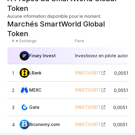
Token
Aucune information disponible pour le moment.
Marchés SmartWorld Global
Token
#
Exchange
Paire
Finary Invest
Investissez en pilote automat
LBank
SWGT
/
USDT
1
0,005113
MEXC
SWGT
/
USDT
2
0,005116
Gate
SWGT
/
USDT
3
0,0051059
Biconomy.com
SWGT
/
USDT
4
0,0051059