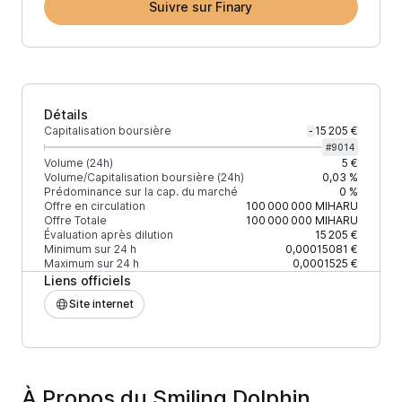
Suivre sur Finary
Détails
Capitalisation boursière
15 205 €
-
#
9014
Volume (24h)
5 €
Volume/Capitalisation boursière (24h)
0,03 %
Prédominance sur la cap. du marché
0 %
Offre en circulation
100 000 000
MIHARU
Offre Totale
100 000 000
MIHARU
Évaluation après dilution
15 205 €
Minimum sur 24 h
0,00015081 €
Maximum sur 24 h
0,0001525 €
Liens officiels
Site internet
À Propos du Smiling Dolphin