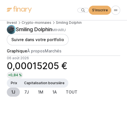
S'inscrire
Invest
Crypto-monnaies
Smiling Dolphin
Smiling Dolphin
MIHARU
Suivre dans votre portfolio
Graphique
À propos
Marchés
06 août 2026
0,00015205 €
+0,84 %
Prix
Capitalisation boursière
1J
7J
1M
1A
TOUT