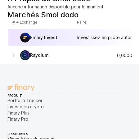
Aucune information disponible pour le moment.
Marchés Smol dodo
#
Exchange
Paire
Finary Invest
Investissez en pilote automat
Raydium
1
0,000010
PRODUIT
Portfolio Tracker
Investir en crypto
Finary Plus
Finary Pro
RESSOURCES
Mises à jour du produit