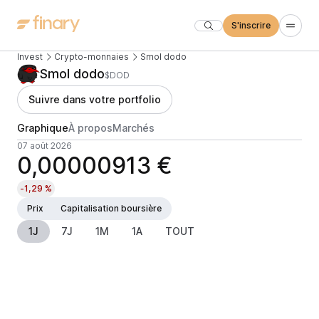
S'inscrire
Invest
Crypto-monnaies
Smol dodo
Smol dodo
$DOD
Suivre dans votre portfolio
Graphique
À propos
Marchés
07 août 2026
0,00000913 €
-1,29 %
Prix
Capitalisation boursière
1J
7J
1M
1A
TOUT