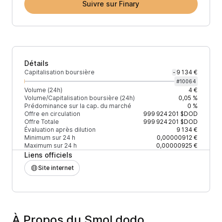
Suivre sur Finary
Détails
Capitalisation boursière
9 134 €
-
#
10064
Volume (24h)
4 €
Volume/Capitalisation boursière (24h)
0,05 %
Prédominance sur la cap. du marché
0 %
Offre en circulation
999 924 201
$DOD
Offre Totale
999 924 201
$DOD
Évaluation après dilution
9 134 €
Minimum sur 24 h
0,00000912 €
Maximum sur 24 h
0,00000925 €
Liens officiels
Site internet
À Propos du Smol dodo