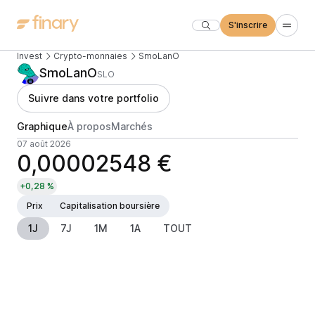
S'inscrire
Invest
Crypto-monnaies
SmoLanO
SmoLanO
SLO
Suivre dans votre portfolio
Graphique
À propos
Marchés
07 août 2026
0,00002548 €
+0,28 %
Prix
Capitalisation boursière
1J
7J
1M
1A
TOUT