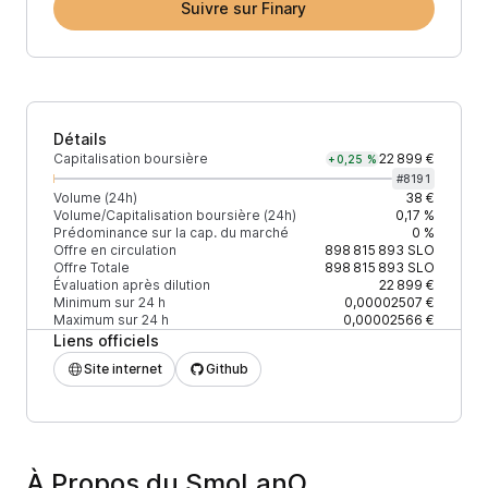
Suivre sur Finary
Détails
Capitalisation boursière
22 899 €
+0,25 %
#
8191
Volume (24h)
38 €
Volume/Capitalisation boursière (24h)
0,17 %
Prédominance sur la cap. du marché
0 %
Offre en circulation
898 815 893
SLO
Offre Totale
898 815 893
SLO
Évaluation après dilution
22 899 €
Minimum sur 24 h
0,00002507 €
Maximum sur 24 h
0,00002566 €
Liens officiels
Site internet
Github
À Propos du SmoLanO