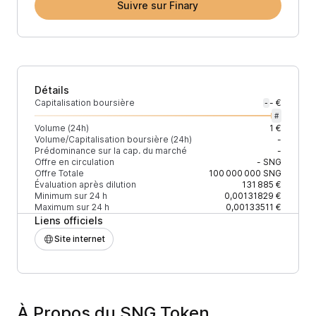
Suivre sur Finary
Détails
Capitalisation boursière
- €
-
#
Volume (24h)
1 €
Volume/Capitalisation boursière (24h)
-
Prédominance sur la cap. du marché
-
Offre en circulation
-
SNG
Offre Totale
100 000 000
SNG
Évaluation après dilution
131 885 €
Minimum sur 24 h
0,00131829 €
Maximum sur 24 h
0,00133511 €
Liens officiels
Site internet
À Propos du SNG Token