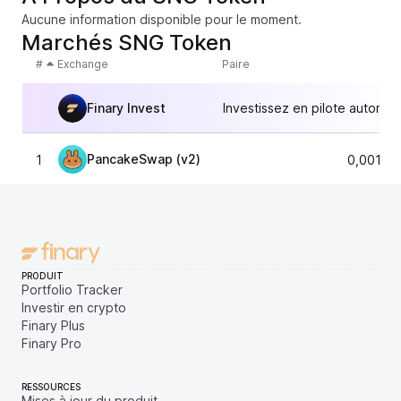
Aucune information disponible pour le moment.
Marchés SNG Token
#
Exchange
Paire
Finary Invest
Investissez en pilote automat
PancakeSwap (v2)
1
0,00152
PRODUIT
Portfolio Tracker
Investir en crypto
Finary Plus
Finary Pro
RESSOURCES
Mises à jour du produit