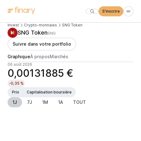
S'inscrire
Invest
Crypto-monnaies
SNG Token
SNG Token
SNG
Suivre dans votre portfolio
Graphique
À propos
Marchés
06 août 2026
0,00131885 €
-0,35 %
Prix
Capitalisation boursière
1J
7J
1M
1A
TOUT