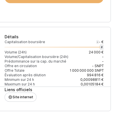
Détails
Capitalisation boursière
- €
-
#
Volume (24h)
24 000 €
Volume/Capitalisation boursière (24h)
-
Prédominance sur la cap. du marché
-
)
% du volume
Confiance
Mis à jour
Offre en circulation
-
SNPT
Offre Totale
1 000 000 000
SNPT
Évaluation après dilution
994 816 €
Minimum sur 24 h
0,00098811 €
Maximum sur 24 h
0,00105184 €
Liens officiels
$
99,47 %
Récemment
ÉLEVÉE
Site internet
$
0,53 %
Récemment
ÉLEVÉE
$
0,61 %
Récemment
ÉLEVÉE