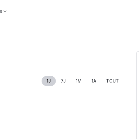
e
1J
7J
1M
1A
TOUT