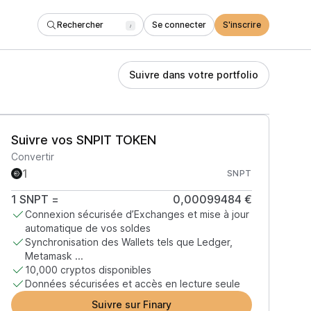
Rechercher
Se connecter
S'inscrire
/
Suivre dans votre portfolio
Suivre vos SNPIT TOKEN
Convertir
SNPT
1
SNPT
=
0,00099484 €
Connexion sécurisée d’Exchanges et mise à jour
automatique de vos soldes
Synchronisation des Wallets tels que Ledger,
Metamask ...
10,000 cryptos disponibles
Données sécurisées et accès en lecture seule
Suivre sur Finary