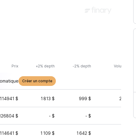
Prix
+2% depth
-2% depth
Volume (24h
tomatique
Créer un compte
114941 $
1 813 $
999 $
27 597 
126804 $
- $
- $
147 
114641 $
1 109 $
1 642 $
169 