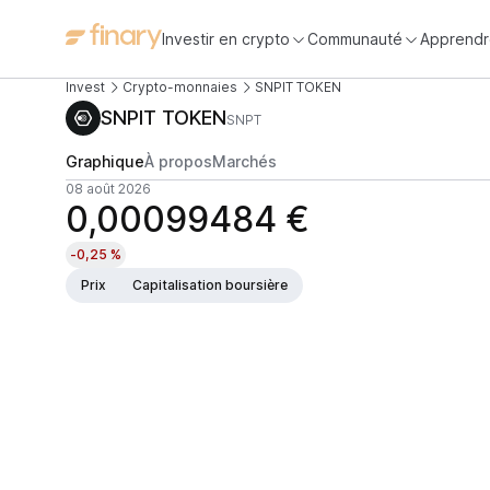
Investir en crypto
Communauté
Apprendr
Invest
Crypto-monnaies
SNPIT TOKEN
SNPIT TOKEN
SNPT
Graphique
À propos
Marchés
08 août 2026
0,00099484 €
-0,25 %
Prix
Capitalisation boursière