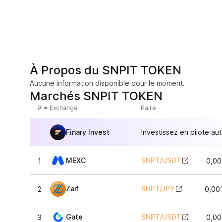
À Propos du SNPIT TOKEN
Aucune information disponible pour le moment.
Marchés SNPIT TOKEN
#
Exchange
Paire
Finary Invest
Investissez en pilote au
MEXC
SNPT
/
USDT
1
0,00
Zaif
SNPT
/
JPY
2
0,00
Gate
SNPT
/
USDT
3
0,00