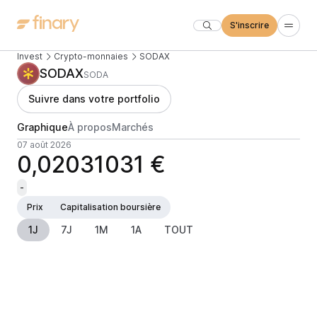
S'inscrire
Invest
Crypto-monnaies
SODAX
SODAX
SODA
Suivre dans votre portfolio
Graphique
À propos
Marchés
07 août 2026
0,02031031 €
-
Prix
Capitalisation boursière
1J
7J
1M
1A
TOUT