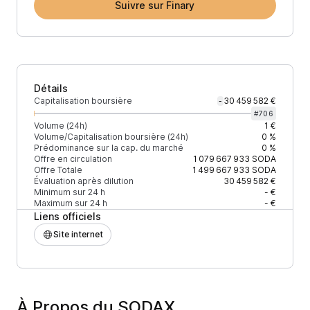
Suivre sur Finary
Détails
Capitalisation boursière
30 459 582 €
-
#
706
Volume (24h)
1 €
Volume/Capitalisation boursière (24h)
0 %
Prédominance sur la cap. du marché
0 %
Offre en circulation
1 079 667 933
SODA
Offre Totale
1 499 667 933
SODA
Évaluation après dilution
30 459 582 €
Minimum sur 24 h
- €
Maximum sur 24 h
- €
Liens officiels
Site internet
À Propos du SODAX