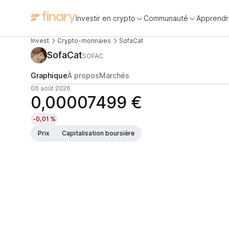
Investir en crypto
Communauté
Apprendr
Invest
Crypto-monnaies
SofaCat
SofaCat
SOFAC
Graphique
À propos
Marchés
06 août 2026
0,00007499 €
-0,01 %
Prix
Capitalisation boursière