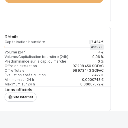
Détails
Capitalisation boursière
7 424 €
-
#
10529
Volume (24h)
4 €
Volume/Capitalisation boursière (24h)
0,06 %
Prédominance sur la cap. du marché
0 %
)
% du volume
Confiance
Mis à jour
Offre en circulation
97 298 450
SOFAC
Offre Totale
98 973 143
SOFAC
Évaluation après dilution
7 422 €
Minimum sur 24 h
0,0000743 €
Maximum sur 24 h
0,00007572 €
Liens officiels
$
100 %
Récemment
ÉLEVÉE
Site internet