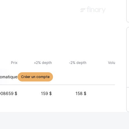
Prix
+2% depth
-2% depth
Volume (24h
tomatique
Créer un compte
008659 $
159 $
158 $
5 