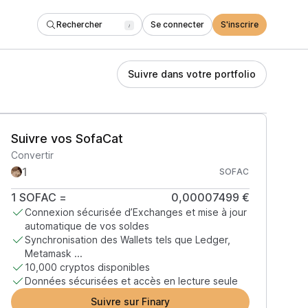
Rechercher
Se connecter
S'inscrire
/
Suivre dans votre portfolio
Suivre vos SofaCat
Convertir
SOFAC
1
SOFAC
=
0,00007499 €
Connexion sécurisée d’Exchanges et mise à jour
automatique de vos soldes
Synchronisation des Wallets tels que Ledger,
Metamask ...
10,000 cryptos disponibles
Données sécurisées et accès en lecture seule
Suivre sur Finary