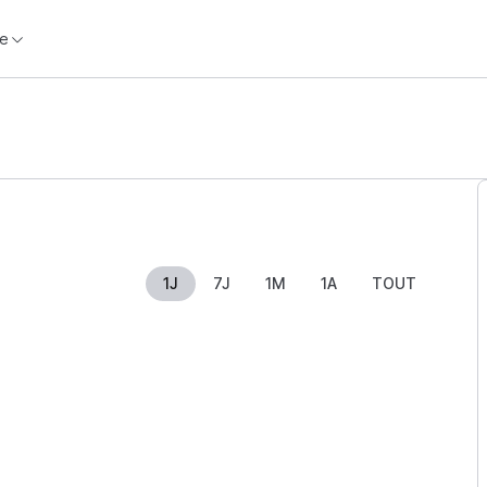
e
1J
7J
1M
1A
TOUT