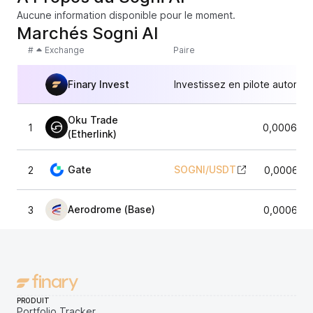
Aucune information disponible pour le moment.
Marchés Sogni AI
#
Exchange
Paire
Finary Invest
Investissez en pilote automat
Oku Trade
1
0,000646
(Etherlink)
Gate
SOGNI
/
USDT
2
0,000649
Aerodrome (Base)
3
0,000638
PRODUIT
Portfolio Tracker