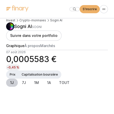
S'inscrire
Invest
Crypto-monnaies
Sogni AI
Sogni AI
SOGNI
Suivre dans votre portfolio
Graphique
À propos
Marchés
07 août 2026
0,0005583 €
-0,45 %
Prix
Capitalisation boursière
1J
7J
1M
1A
TOUT