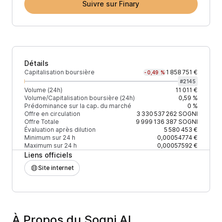
Suivre sur Finary
Détails
Capitalisation boursière
1 858 751 €
-0,49 %
#
2145
Volume (24h)
11 011 €
Volume/Capitalisation boursière (24h)
0,59 %
Prédominance sur la cap. du marché
0 %
Offre en circulation
3 330 537 262
SOGNI
Offre Totale
9 999 136 387
SOGNI
Évaluation après dilution
5 580 453 €
Minimum sur 24 h
0,00054774 €
Maximum sur 24 h
0,00057592 €
Liens officiels
Site internet
À Propos du Sogni AI