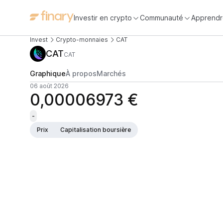
Investir en crypto
Communauté
Apprendr
Invest
Crypto-monnaies
CAT
CAT
CAT
Graphique
À propos
Marchés
06 août 2026
0,00006973 €
-
Prix
Capitalisation boursière