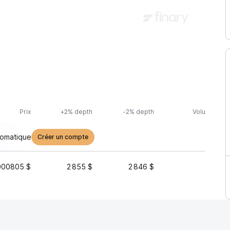
Prix
+2% depth
-2% depth
Volume (24h
tomatique
Créer un compte
000805 $
2 855 $
2 846 $
3 