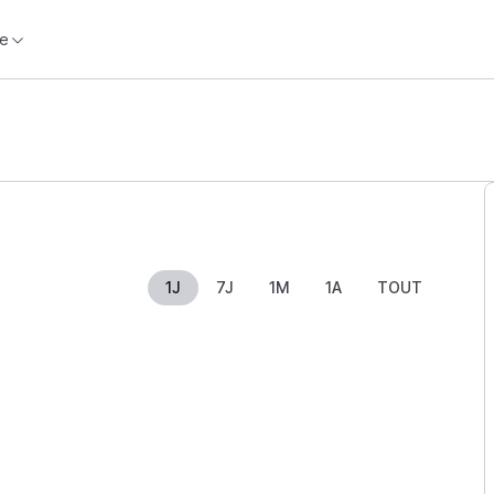
e
1J
7J
1M
1A
TOUT