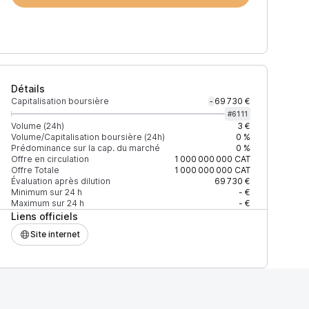
Détails
Capitalisation boursière
69 730 €
-
#
6111
Volume (24h)
3 €
Volume/Capitalisation boursière (24h)
0 %
Prédominance sur la cap. du marché
0 %
)
% du volume
Confiance
Mis à jour
Offre en circulation
1 000 000 000
CAT
Offre Totale
1 000 000 000
CAT
Évaluation après dilution
69 730 €
Minimum sur 24 h
- €
Maximum sur 24 h
- €
Liens officiels
$
100 %
Récemment
ÉLEVÉE
Site internet