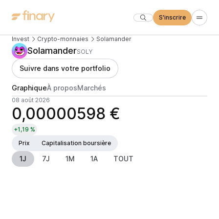
S'inscrire
Invest
Crypto-monnaies
Solamander
Solamander
SOLY
Suivre dans votre portfolio
Graphique
À propos
Marchés
08 août 2026
0,00000598 €
+1,19 %
Prix
Capitalisation boursière
1J
7J
1M
1A
TOUT