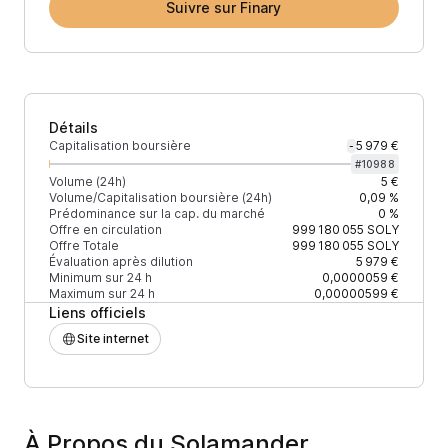
Suivre sur Finary
Détails
Capitalisation boursière
5 979 €
-
#
10988
Volume (24h)
5 €
Volume/Capitalisation boursière (24h)
0,09 %
Prédominance sur la cap. du marché
0 %
Offre en circulation
999 180 055
SOLY
Offre Totale
999 180 055
SOLY
Évaluation après dilution
5 979 €
Minimum sur 24 h
0,0000059 €
Maximum sur 24 h
0,00000599 €
Liens officiels
Site internet
À Propos du Solamander