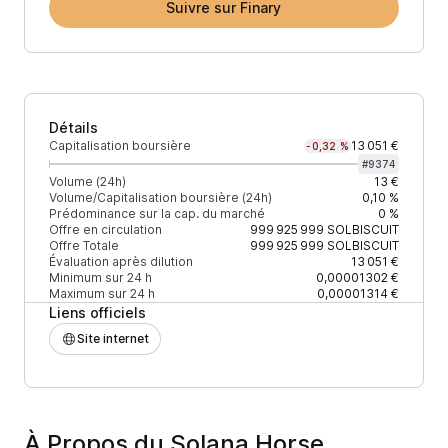
Suivre sur Finary
Détails
Capitalisation boursière
13 051 €
-0,32 %
#
9374
Volume (24h)
13 €
Volume/Capitalisation boursière (24h)
0,10 %
Prédominance sur la cap. du marché
0 %
Offre en circulation
999 925 999
SOLBISCUIT
Offre Totale
999 925 999
SOLBISCUIT
Évaluation après dilution
13 051 €
Minimum sur 24 h
0,00001302 €
Maximum sur 24 h
0,00001314 €
Liens officiels
Site internet
À Propos du Solana Horse