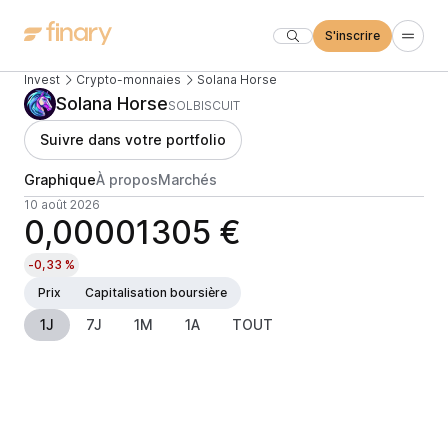
S'inscrire
Invest
Crypto-monnaies
Solana Horse
Solana Horse
SOLBISCUIT
Suivre dans votre portfolio
Graphique
À propos
Marchés
10 août 2026
0,00001305 €
-0,33 %
Prix
Capitalisation boursière
1J
7J
1M
1A
TOUT