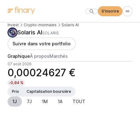
S'inscrire
Invest
Crypto-monnaies
Solaris AI
Solaris AI
SOLARIS
Suivre dans votre portfolio
Graphique
À propos
Marchés
07 août 2026
0,00024627 €
-0,84 %
Prix
Capitalisation boursière
1J
7J
1M
1A
TOUT