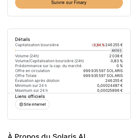
Suivre sur Finary
Détails
Capitalisation boursière
246 255 €
-0,84 %
#
4195
Volume (24h)
2 038 €
Volume/Capitalisation boursière (24h)
0,83 %
Prédominance sur la cap. du marché
0 %
Offre en circulation
999 935 597
SOLARIS
Offre Totale
999 935 597
SOLARIS
Évaluation après dilution
246 255 €
Minimum sur 24 h
0,00024487 €
Maximum sur 24 h
0,00025896 €
Liens officiels
Site internet
À Propos du Solaris AI