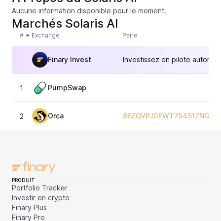
Aucune information disponible pour le moment.
Marchés Solaris AI
#
Exchange
Paire
Finary Invest
Investissez en pilote automat
PumpSwap
1
Orca
8EZQVPJDEWT754S17NGHF
2
PRODUIT
Portfolio Tracker
Investir en crypto
Finary Plus
Finary Pro