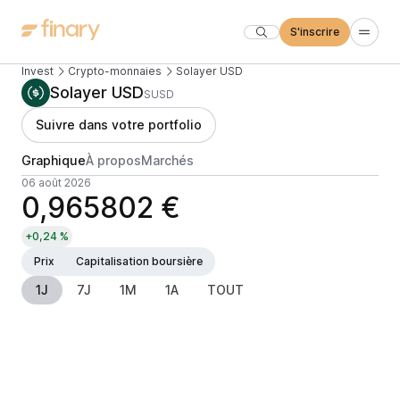
S'inscrire
Invest
Crypto-monnaies
Solayer USD
Solayer USD
SUSD
Suivre dans votre portfolio
Graphique
À propos
Marchés
06 août 2026
0,965802 €
+0,24 %
Prix
Capitalisation boursière
1J
7J
1M
1A
TOUT