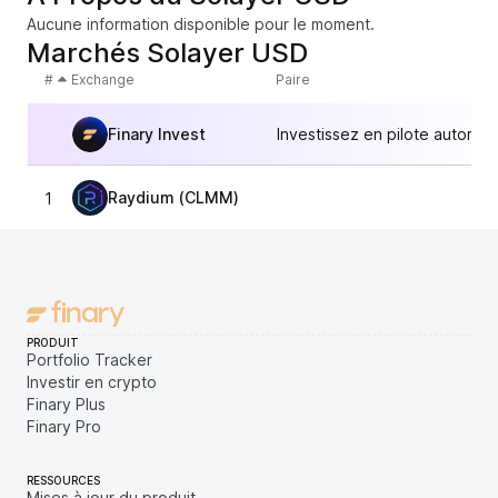
Aucune information disponible pour le moment.
Marchés Solayer USD
#
Exchange
Paire
Finary Invest
Investissez en pilote automat
Raydium (CLMM)
1
1,
PRODUIT
Portfolio Tracker
Investir en crypto
Finary Plus
Finary Pro
RESSOURCES
Mises à jour du produit