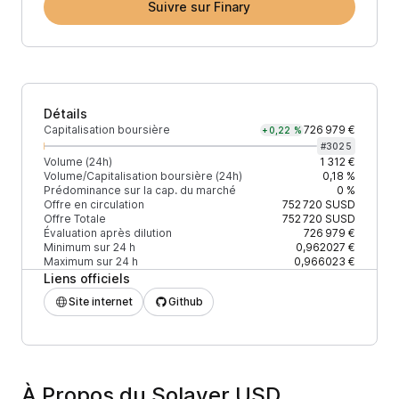
Suivre sur Finary
Détails
Capitalisation boursière
726 979 €
+0,22 %
#
3025
Volume (24h)
1 312 €
Volume/Capitalisation boursière (24h)
0,18 %
Prédominance sur la cap. du marché
0 %
Offre en circulation
752 720
SUSD
Offre Totale
752 720
SUSD
Évaluation après dilution
726 979 €
Minimum sur 24 h
0,962027 €
Maximum sur 24 h
0,966023 €
Liens officiels
Site internet
Github
À Propos du Solayer USD