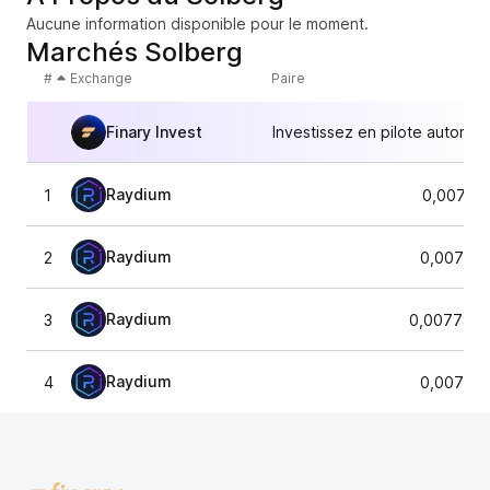
Aucune information disponible pour le moment.
Marchés Solberg
#
Exchange
Paire
Finary Invest
Investissez en pilote automat
Raydium
1
0,00777
Raydium
2
0,007782
Raydium
3
0,0077840
Raydium
4
0,007774