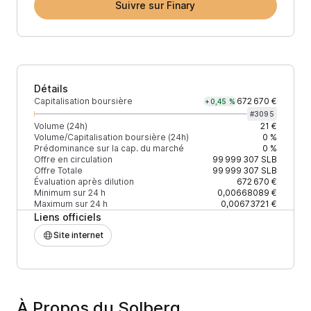
Suivre sur Finary
Détails
Capitalisation boursière
672 670 €
+0,45 %
#
3095
Volume (24h)
21 €
Volume/Capitalisation boursière (24h)
0 %
Prédominance sur la cap. du marché
0 %
Offre en circulation
99 999 307
SLB
Offre Totale
99 999 307
SLB
Évaluation après dilution
672 670 €
Minimum sur 24 h
0,00668089 €
Maximum sur 24 h
0,00673721 €
Liens officiels
Site internet
À Propos du Solberg