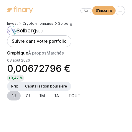
S'inscrire
Invest
Crypto-monnaies
Solberg
Solberg
SLB
Suivre dans votre portfolio
Graphique
À propos
Marchés
08 août 2026
0,00672796 €
+0,47 %
Prix
Capitalisation boursière
1J
7J
1M
1A
TOUT