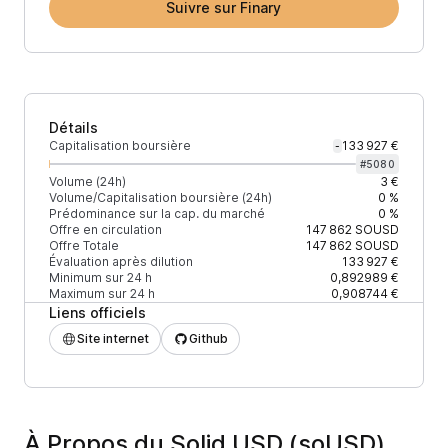
Suivre sur Finary
Détails
Capitalisation boursière
133 927 €
-
#
5080
Volume (24h)
3 €
Volume/Capitalisation boursière (24h)
0 %
Prédominance sur la cap. du marché
0 %
Offre en circulation
147 862
SOUSD
Offre Totale
147 862
SOUSD
Évaluation après dilution
133 927 €
Minimum sur 24 h
0,892989 €
Maximum sur 24 h
0,908744 €
Liens officiels
Site internet
Github
À Propos du Solid USD (soUSD)