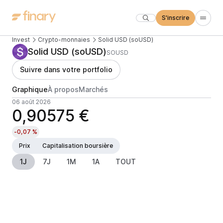
S'inscrire
Invest
Crypto-monnaies
Solid USD (soUSD)
Solid USD (soUSD)
SOUSD
Suivre dans votre portfolio
Graphique
À propos
Marchés
06 août 2026
0,90575 €
-0,07 %
Prix
Capitalisation boursière
1J
7J
1M
1A
TOUT