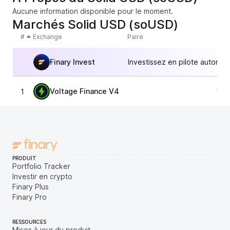
Aucune information disponible pour le moment.
Marchés Solid USD (soUSD)
#
Exchange
Paire
Finary Invest
Investissez en pilote automat
Voltage Finance V4
1
1,0
PRODUIT
Portfolio Tracker
Investir en crypto
Finary Plus
Finary Pro
RESSOURCES
Mises à jour du produit