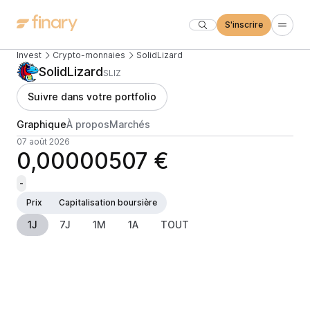
S'inscrire
Invest
Crypto-monnaies
SolidLizard
SolidLizard
SLIZ
Suivre dans votre portfolio
Graphique
À propos
Marchés
07 août 2026
0,00000507 €
-
Prix
Capitalisation boursière
1J
7J
1M
1A
TOUT