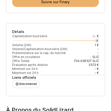
Suivre sur Finary
Détails
Capitalisation boursière
- €
-
#
Volume (24h)
1 €
Volume/Capitalisation boursière (24h)
-
Prédominance sur la cap. du marché
-
Offre en circulation
-
SLIZ
Offre Totale
704 438 527
SLIZ
Évaluation après dilution
3 572 €
Minimum sur 24 h
- €
Maximum sur 24 h
- €
Liens officiels
Site internet
À Propos du SolidLizard