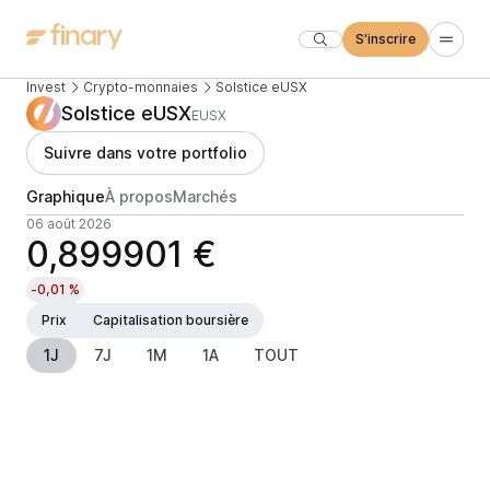
S'inscrire
Invest
Crypto-monnaies
Solstice eUSX
Solstice eUSX
EUSX
Suivre dans votre portfolio
Graphique
À propos
Marchés
06 août 2026
0,899901 €
-0,01 %
Prix
Capitalisation boursière
1J
7J
1M
1A
TOUT