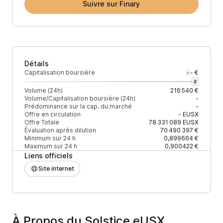
Suivre sur Finary
Détails
Capitalisation boursière
- €
-
#
Volume (24h)
216 540 €
Volume/Capitalisation boursière (24h)
-
Prédominance sur la cap. du marché
-
Offre en circulation
-
EUSX
Offre Totale
78 331 089
EUSX
Évaluation après dilution
70 490 397 €
Minimum sur 24 h
0,899664 €
Maximum sur 24 h
0,900422 €
Liens officiels
Site internet
À Propos du Solstice eUSX