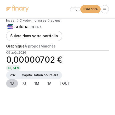
S'inscrire
Invest
Crypto-monnaies
soluna
soluna
SOLUNA
Suivre dans votre portfolio
Graphique
À propos
Marchés
09 août 2026
0,00000702 €
+3,74 %
Prix
Capitalisation boursière
1J
7J
1M
1A
TOUT