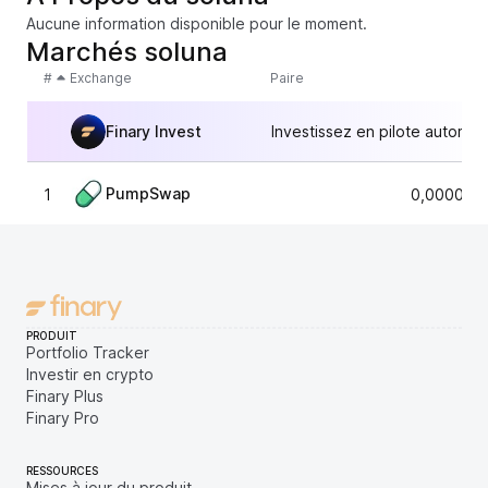
Aucune information disponible pour le moment.
Marchés soluna
#
Exchange
Paire
Finary Invest
Investissez en pilote automat
PumpSwap
1
0,000008
PRODUIT
Portfolio Tracker
Investir en crypto
Finary Plus
Finary Pro
RESSOURCES
Mises à jour du produit