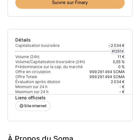
Suivre sur Finary
Détails
Capitalisation boursière
2 034 €
-
#
12914
Volume (24h)
11 €
Volume/Capitalisation boursière (24h)
0,55 %
Prédominance sur la cap. du marché
0 %
Offre en circulation
999 291 494
SOMA
Offre Totale
999 291 494
SOMA
Évaluation après dilution
2 034 €
Minimum sur 24 h
- €
Maximum sur 24 h
- €
Liens officiels
Site internet
À Propos du Soma