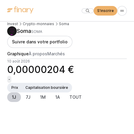
S'inscrire
Invest
Crypto-monnaies
Soma
Soma
SOMA
Suivre dans votre portfolio
Graphique
À propos
Marchés
10 août 2026
0,00000204 €
-
Prix
Capitalisation boursière
1J
7J
1M
1A
TOUT