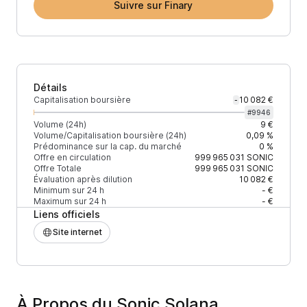
Suivre sur Finary
Détails
Capitalisation boursière
10 082 €
-
#
9946
Volume (24h)
9 €
Volume/Capitalisation boursière (24h)
0,09 %
Prédominance sur la cap. du marché
0 %
Offre en circulation
999 965 031
SONIC
Offre Totale
999 965 031
SONIC
Évaluation après dilution
10 082 €
Minimum sur 24 h
- €
Maximum sur 24 h
- €
Liens officiels
Site internet
À Propos du Sonic Solana