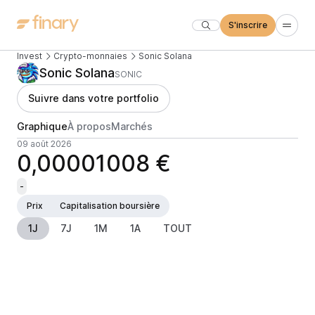
S'inscrire
Invest
Crypto-monnaies
Sonic Solana
Sonic Solana
SONIC
Suivre dans votre portfolio
Graphique
À propos
Marchés
09 août 2026
0,00001008 €
-
Prix
Capitalisation boursière
1J
7J
1M
1A
TOUT