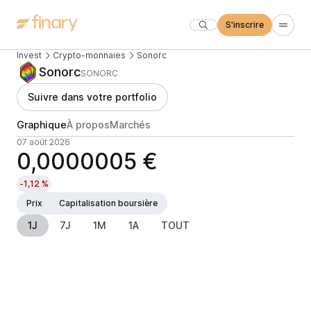
S'inscrire
Invest
Crypto-monnaies
Sonorc
Sonorc
SONORC
Suivre dans votre portfolio
Graphique
À propos
Marchés
07 août 2026
0,0000005 €
-1,12 %
Prix
Capitalisation boursière
1J
7J
1M
1A
TOUT