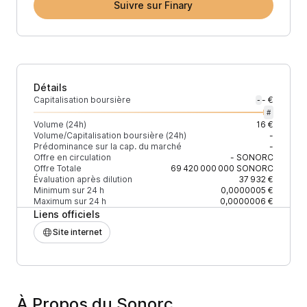
Suivre sur Finary
Détails
Capitalisation boursière
- €
-
#
Volume (24h)
16 €
Volume/Capitalisation boursière (24h)
-
Prédominance sur la cap. du marché
-
Offre en circulation
-
SONORC
Offre Totale
69 420 000 000
SONORC
Évaluation après dilution
37 932 €
Minimum sur 24 h
0,0000005 €
Maximum sur 24 h
0,0000006 €
Liens officiels
Site internet
À Propos du Sonorc