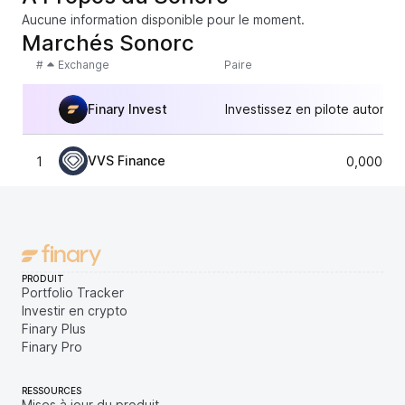
Aucune information disponible pour le moment.
Marchés Sonorc
#
Exchange
Paire
Finary Invest
Investissez en pilote automat
VVS Finance
1
0,000000
PRODUIT
Portfolio Tracker
Investir en crypto
Finary Plus
Finary Pro
RESSOURCES
Mises à jour du produit