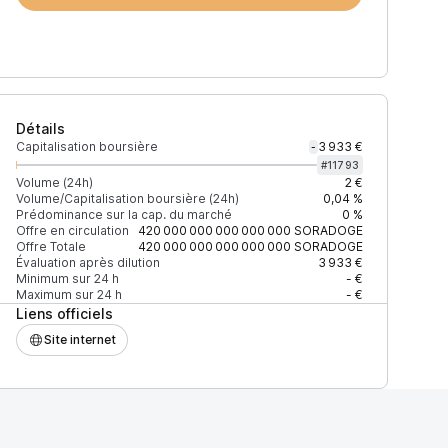
Détails
Capitalisation boursière
3 933 €
-
#
11793
Volume (24h)
2 €
Volume/Capitalisation boursière (24h)
0,04 %
Prédominance sur la cap. du marché
0 %
me (24h)
% du volume
Confiance
Mis à jour
Offre en circulation
420 000 000 000 000 000
SORADOGE
Offre Totale
420 000 000 000 000 000
SORADOGE
Évaluation après dilution
3 933 €
Minimum sur 24 h
- €
Maximum sur 24 h
- €
Liens officiels
2 $
100 %
Récemment
ÉLEVÉE
Site internet