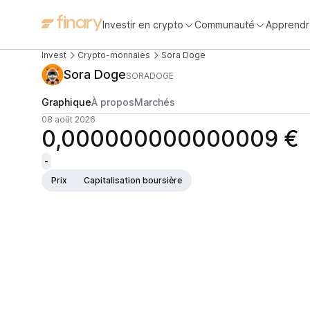
Investir en crypto
Communauté
Apprendr
Invest
Crypto-monnaies
Sora Doge
Sora Doge
SORADOGE
Graphique
À propos
Marchés
08 août 2026
0,000000000000009 €
-
Prix
Capitalisation boursière