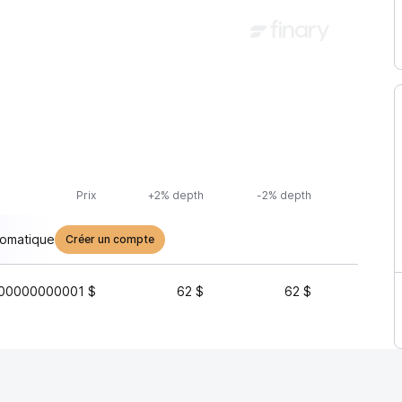
Prix
+2% depth
-2% depth
Volu
tomatique
Créer un compte
00000000001 $
62 $
62 $