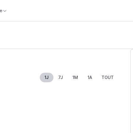
e
1J
7J
1M
1A
TOUT