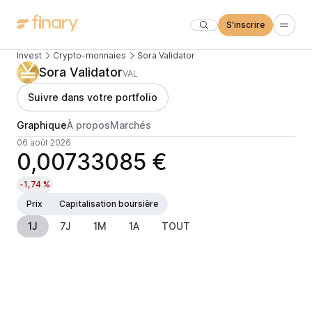
S'inscrire
Invest
Crypto-monnaies
Sora Validator
Sora Validator
VAL
Suivre dans votre portfolio
Graphique
À propos
Marchés
06 août 2026
0,00733085 €
-1,74 %
Prix
Capitalisation boursière
1J
7J
1M
1A
TOUT