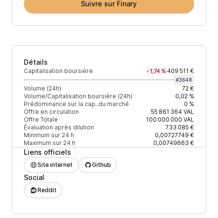
Suivre sur Finary
Détails
Capitalisation boursière
409 511 €
-1,74 %
#
3648
Volume (24h)
72 €
Volume/Capitalisation boursière (24h)
0,02 %
Prédominance sur la cap. du marché
0 %
Offre en circulation
55 861 364
VAL
Offre Totale
100 000 000
VAL
Évaluation après dilution
733 085 €
Minimum sur 24 h
0,00727749 €
Maximum sur 24 h
0,00749663 €
Liens officiels
Site internet
Github
Social
Reddit