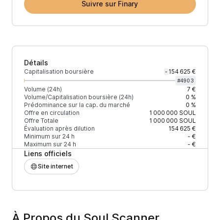
Suivre sur Finary
Détails
Capitalisation boursière
154 625 €
-
#
4903
Volume (24h)
7 €
Volume/Capitalisation boursière (24h)
0 %
Prédominance sur la cap. du marché
0 %
Offre en circulation
1 000 000
SOUL
Offre Totale
1 000 000
SOUL
Évaluation après dilution
154 625 €
Minimum sur 24 h
- €
Maximum sur 24 h
- €
Liens officiels
Site internet
À Propos du Soul Scanner