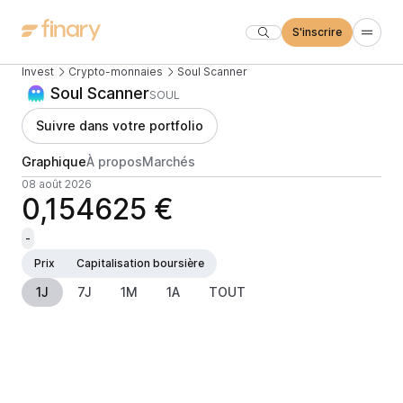
S'inscrire
Invest
Crypto-monnaies
Soul Scanner
Soul Scanner
SOUL
Suivre dans votre portfolio
Graphique
À propos
Marchés
08 août 2026
0,154625 €
-
Prix
Capitalisation boursière
1J
7J
1M
1A
TOUT