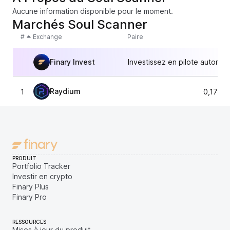
Aucune information disponible pour le moment.
Marchés Soul Scanner
#
Exchange
Paire
Finary Invest
Investissez en pilote automat
Raydium
1
0,1787
PRODUIT
Portfolio Tracker
Investir en crypto
Finary Plus
Finary Pro
RESSOURCES
Mises à jour du produit