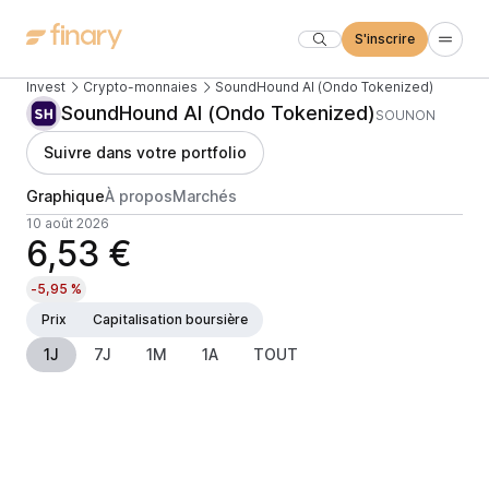
S'inscrire
Invest
Crypto-monnaies
SoundHound AI (Ondo Tokenized)
SoundHound AI (Ondo Tokenized)
SOUNON
Suivre dans votre portfolio
Graphique
À propos
Marchés
10 août 2026
6,53 €
-5,95 %
Prix
Capitalisation boursière
1J
7J
1M
1A
TOUT