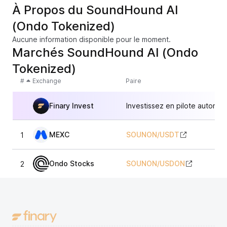
À Propos du SoundHound AI
(Ondo Tokenized)
Aucune information disponible pour le moment.
Marchés SoundHound AI (Ondo
Tokenized)
#
Exchange
Paire
Finary Invest
Investissez en pilote automat
MEXC
SOUNON
/
USDT
1
Ondo Stocks
SOUNON
/
USDON
2