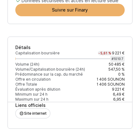
Données sécurisées et accès en lecture seule
Suivre sur Finary
Détails
Capitalisation boursière
9 221 €
-5,61 %
#
10107
Volume (24h)
50 485 €
Volume/Capitalisation boursière (24h)
547,50 %
Prédominance sur la cap. du marché
0 %
Offre en circulation
1 406
SOUNON
Offre Totale
1 406
SOUNON
Évaluation après dilution
9 221 €
Minimum sur 24 h
6,49 €
Maximum sur 24 h
6,95 €
Liens officiels
Site internet