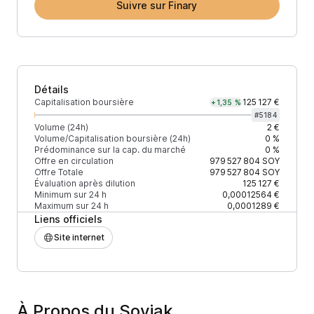
Suivre sur Finary
Détails
Capitalisation boursière
125 127 €
+1,35 %
#
5184
Volume (24h)
2 €
Volume/Capitalisation boursière (24h)
0 %
Prédominance sur la cap. du marché
0 %
Offre en circulation
979 527 804
SOY
Offre Totale
979 527 804
SOY
Évaluation après dilution
125 127 €
Minimum sur 24 h
0,00012564 €
Maximum sur 24 h
0,0001289 €
Liens officiels
Site internet
À Propos du Soyjak