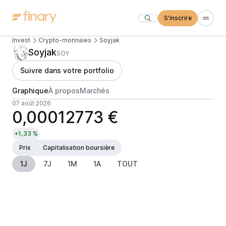
S'inscrire
Invest
Crypto-monnaies
Soyjak
Soyjak
SOY
Suivre dans votre portfolio
Graphique
À propos
Marchés
07 août 2026
0,00012773 €
+1,33 %
Prix
Capitalisation boursière
1J
7J
1M
1A
TOUT